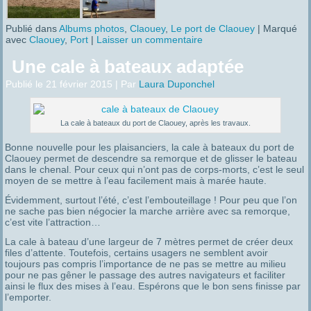
Publié dans
Albums photos
,
Claouey
,
Le port de Claouey
|
Marqué
avec
Claouey
,
Port
|
Laisser un commentaire
Une cale à bateaux adaptée
Publié le
21 février 2015
|
Par
Laura Duponchel
La cale à bateaux du port de Claouey, après les travaux.
Bonne nouvelle pour les plaisanciers, la cale à bateaux du port de
Claouey permet de descendre sa remorque et de glisser le bateau
dans le chenal. Pour ceux qui n’ont pas de corps-morts, c’est le seul
moyen de se mettre à l’eau facilement mais à marée haute.
Évidemment, surtout l’été, c’est l’embouteillage ! Pour peu que l’on
ne sache pas bien négocier la marche arrière avec sa remorque,
c’est vite l’attraction…
La cale à bateau d’une largeur de 7 mètres permet de créer deux
files d’attente. Toutefois, certains usagers ne semblent avoir
toujours pas compris l’importance de ne pas se mettre au milieu
pour ne pas gêner le passage des autres navigateurs et faciliter
ainsi le flux des mises à l’eau. Espérons que le bon sens finisse par
l’emporter.