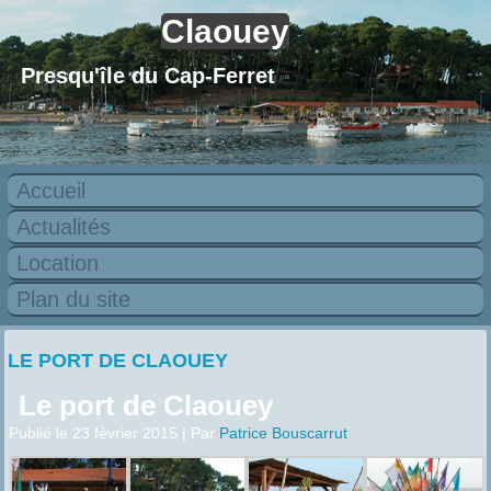
Claouey
Presqu'île du Cap-Ferret
Accueil
Actualités
Location
Plan du site
LE PORT DE CLAOUEY
Le port de Claouey
Publié le
23 février 2015
|
Par
Patrice Bouscarrut