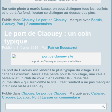
Sur cette photo à marée basse, on peut distinguer tous les rouillets
et le port. Au fond, l’océan se distingue au-dessus des pins.
Publié dans
Claouey
,
Le port de Claouey
|
Marqué avec
Bassin
,
Claouey
,
Port
|
2 commentaires
Le port de Claouey : un coin
typique
Publié le
8 février 2015
|
Par
Patrice Bouscarrut
Le port de Claouey et ses parcs à huîtres.
Le port de Claouey est l’endroit le plus typique du village. Des
cabanes d’ostréiculteurs. Une pente pour le mouillage, une cale à
bateaux et un club de voile. Sans oublier la « dune des
journalistes » qui surplombe le site. C’est l’endroit à ne pas manquer
lors d’une visite à Claouey.
Publié dans
Claouey
,
Le port de Claouey
|
Marqué avec
Cabane
,
Claouey
,
Location
,
Port
|
Laisser un commentaire