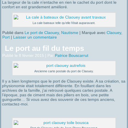
La largeur de la cale n’entache en rien le cachet du port dont le
confort en est grandement amélioré.
La cale bateaux telle qu’elle l’était auparavant.
Publié dans
Le port de Claouey
,
Nautisme
|
Marqué avec
Claouey
,
Port
|
Laisser un commentaire
Le port au fil du temps
Publié le
8 février 2015
|
Par
Patrice Bouscarrut
Ancienne carte postale du port de Claouey.
Il y a bien longtemps que le port de Claouey existe. A sa création, sa
physionomie était totalement différente. En fouillant dans les
archives de la famille, j’ai retrouvé quelques cartes postale. A
l’époque, pas de ciment mais des piliers en bois, une petite
guinguette… Si vous avez des souvenir de ces temps anciens,
contactez-moi.