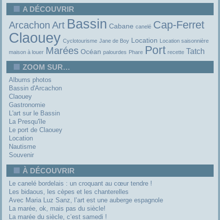
A DÉCOUVRIR
Bassin
Cap-Ferret
Arcachon
Art
Cabane
canelé
Claouey
Location
Cyclotourisme
Jane de Boy
Location saisonnière
Port
Marées
Tatch
Océan
maison à louer
palourdes
Phare
recette
ZOOM SUR…
Albums photos
Bassin d'Arcachon
Claouey
Gastronomie
L'art sur le Bassin
La Presqu'île
Le port de Claouey
Location
Nautisme
Souvenir
À DÉCOUVRIR
Le canelé bordelais : un croquant au cœur tendre !
Les bidaous, les cèpes et les chanterelles
Avec Maria Luz Sanz, l’art est une auberge espagnole
La marée, ok, mais pas du siècle!
La marée du siècle, c’est samedi !