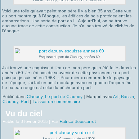
Port de Claouey, toile de Jean-Pierre Bouscarrut.
Voici une toile qu’avait peint mon père il y a bien 35 ans.Cette vue
du port montre qu’à l’époque, les édifices de bois protégeaient les
embarcations. Une sorte de port en L. Aujourd’hui, on ne trouve
aucune trace de cette construction. Je n’ai pas trouvé de clichés de
l’époque.
Esquisse du port de Claouey, années 60.
J’ai trouvé une esquisse à l’eau de mon père qui a été faite dans les
années 60. Je n’ai pas de souvenir de cette physionomie du port
puisque je suis né en 1968… Pour mieux comprendre le paysage
de l’époque, j’ai fait un petit montage avec une photo d’aujourd’hui.
Le bateau rouge est celui du pêcheur du port.
Publié dans
Claouey
,
Le port de Claouey
|
Marqué avec
Art
,
Bassin
,
Claouey
,
Port
|
Laisser un commentaire
Vu du ciel
Publié le
8 février 2015
|
Par
Patrice Bouscarrut
Le port de Claouey vu du ciel (DR).