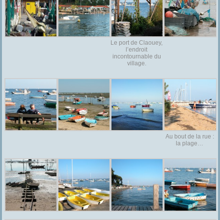
Le port de Claouey,
l’endroit
incontournable du
village.
Au bout de la rue :
la plage…