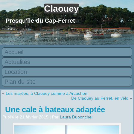
Claouey
Presqu'île du Cap-Ferret
Accueil
Actualités
Location
Plan du site
«
Les marées, à Claouey comme à Arcachon
De Claouey au Ferret, en vélo
»
Une cale à bateaux adaptée
Publié le
21 février 2015
|
Par
Laura Duponchel