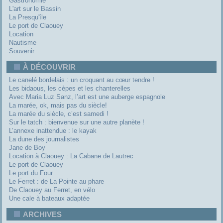
Gastronomie
L'art sur le Bassin
La Presqu'île
Le port de Claouey
Location
Nautisme
Souvenir
À DÉCOUVRIR
Le canelé bordelais : un croquant au cœur tendre !
Les bidaous, les cèpes et les chanterelles
Avec Maria Luz Sanz, l’art est une auberge espagnole
La marée, ok, mais pas du siècle!
La marée du siècle, c’est samedi !
Sur le tatch : bienvenue sur une autre planète !
L’annexe inattendue : le kayak
La dune des journalistes
Jane de Boy
Location à Claouey : La Cabane de Lautrec
Le port de Claouey
Le port du Four
Le Ferret : de La Pointe au phare
De Claouey au Ferret, en vélo
Une cale à bateaux adaptée
ARCHIVES