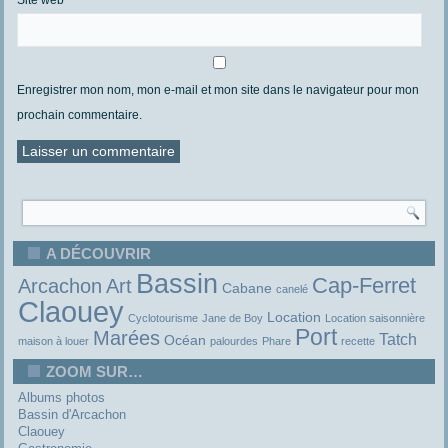
Enregistrer mon nom, mon e-mail et mon site dans le navigateur pour mon
prochain commentaire.
A DÉCOUVRIR
Bassin
Cap-Ferret
Arcachon
Art
Cabane
canelé
Claouey
Location
Cyclotourisme
Jane de Boy
Location saisonnière
Port
Marées
Tatch
Océan
maison à louer
palourdes
Phare
recette
ZOOM SUR…
Albums photos
Bassin d'Arcachon
Claouey