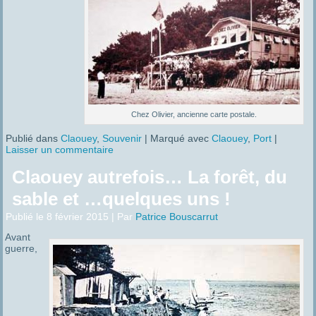
Chez Olivier, ancienne carte postale.
Publié dans
Claouey
,
Souvenir
|
Marqué avec
Claouey
,
Port
|
Laisser un commentaire
Claouey autrefois… La forêt, du
sable et …quelques uns !
Publié le
8 février 2015
|
Par
Patrice Bouscarrut
Avant
guerre,