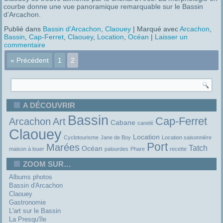
courbe donne une vue panoramique remarquable sur le Bassin
d’Arcachon.
Publié dans
Bassin d'Arcachon
,
Claouey
|
Marqué avec
Arcachon
,
Bassin
,
Cap-Ferret
,
Claouey
,
Location
,
Océan
|
Laisser un
commentaire
« Précédent
1
2
A DÉCOUVRIR
Bassin
Cap-Ferret
Arcachon
Art
Cabane
canelé
Claouey
Location
Cyclotourisme
Jane de Boy
Location saisonnière
Port
Marées
Tatch
Océan
maison à louer
palourdes
Phare
recette
ZOOM SUR…
Albums photos
Bassin d'Arcachon
Claouey
Gastronomie
L'art sur le Bassin
La Presqu'île