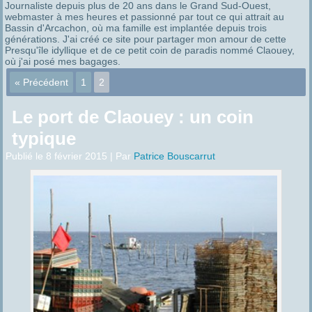
Journaliste depuis plus de 20 ans dans le Grand Sud-Ouest,
webmaster à mes heures et passionné par tout ce qui attrait au
Bassin d'Arcachon, où ma famille est implantée depuis trois
générations. J'ai créé ce site pour partager mon amour de cette
Presqu'île idyllique et de ce petit coin de paradis nommé Claouey,
où j'ai posé mes bagages.
« Précédent
1
2
Le port de Claouey : un coin
typique
Publié le
8 février 2015
|
Par
Patrice Bouscarrut