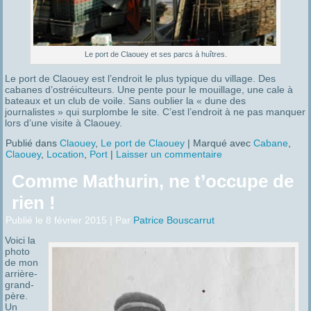
Le port de Claouey et ses parcs à huîtres.
Le port de Claouey est l’endroit le plus typique du village. Des
cabanes d’ostréiculteurs. Une pente pour le mouillage, une cale à
bateaux et un club de voile. Sans oublier la « dune des
journalistes » qui surplombe le site. C’est l’endroit à ne pas manquer
lors d’une visite à Claouey.
Publié dans
Claouey
,
Le port de Claouey
|
Marqué avec
Cabane
,
Claouey
,
Location
,
Port
|
Laisser un commentaire
Comme Mathurin, ne t’occupe de
rien !
Publié le
8 février 2015
|
Par
Patrice Bouscarrut
Voici la
photo
de mon
arrière-
grand-
père.
Un