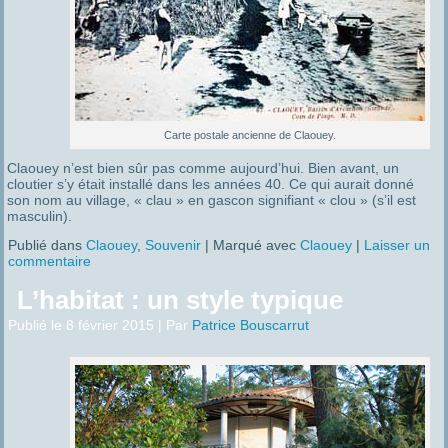
Carte postale ancienne de Claouey.
Claouey n’est bien sûr pas comme aujourd’hui. Bien avant, un
cloutier s’y était installé
dans les années 40
. Ce qui aurait donné
son nom au village, « clau » en gascon signifiant « clou » (s’il est
masculin).
Publié dans
Claouey
,
Souvenir
|
Marqué avec
Claouey
|
Laisser un
commentaire
L’habitat : un style typique
Publié le
8 février 2015
|
Par
Patrice Bouscarrut