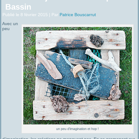
Bassin
Publié le
8 février 2015
|
Par
Patrice Bouscarrut
Avec un
peu
un peu d’imagination et hop !