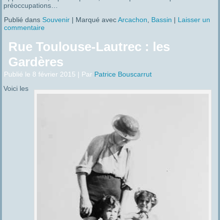
préoccupations…
Publié dans
Souvenir
|
Marqué avec
Arcachon
,
Bassin
|
Laisser un
commentaire
Rue Toulouse-Lautrec : les
Gardères
Publié le
8 février 2015
|
Par
Patrice Bouscarrut
Voici les