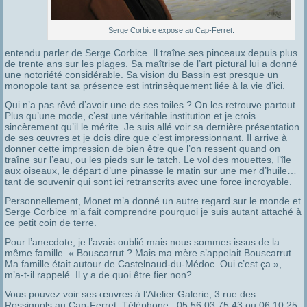
Serge Corbice expose au Cap-Ferret.
entendu parler de Serge Corbice. Il traîne ses pinceaux depuis plus
de trente ans sur les plages. Sa maîtrise de l’art pictural lui a donné
une notoriété considérable. Sa vision du Bassin est presque un
monopole tant sa présence est intrinsèquement liée à la vie d’ici.
Qui n’a pas rêvé d’avoir une de ses toiles ? On les retrouve partout.
Plus qu’une mode, c’est une véritable institution et je crois
sincèrement qu’il le mérite. Je suis allé voir sa dernière présentation
de ses œuvres et je dois dire que c’est impressionnant. Il arrive à
donner cette impression de bien être que l’on ressent quand on
traîne sur l’eau, ou les pieds sur le tatch. Le vol des mouettes, l’île
aux oiseaux, le départ d’une pinasse le matin sur une mer d’huile…
tant de souvenir qui sont ici retranscrits avec une force incroyable.
Personnellement, Monet m’a donné un autre regard sur le monde et
Serge Corbice m’a fait comprendre pourquoi je suis autant attaché à
ce petit coin de terre.
Pour l’anecdote, je l’avais oublié mais nous sommes issus de la
même famille. « Bouscarrut ? Mais ma mère s’appelait Bouscarrut.
Ma famille était autour de Castelnaud-du-Médoc. Oui c’est ça »,
m’a-t-il rappelé. Il y a de quoi être fier non?
Vous pouvez voir ses œuvres à l’Atelier Galerie, 3 rue des
Rossignols au Cap-Ferret. Téléphone : 05 56 03 75 43 ou 06 10 25