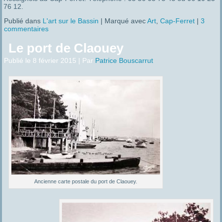
76 12.
Publié dans
L'art sur le Bassin
|
Marqué avec
Art
,
Cap-Ferret
|
3
commentaires
Le port de Claouey
Publié le
8 février 2015
|
Par
Patrice Bouscarrut
Ancienne carte postale du port de Claouey.