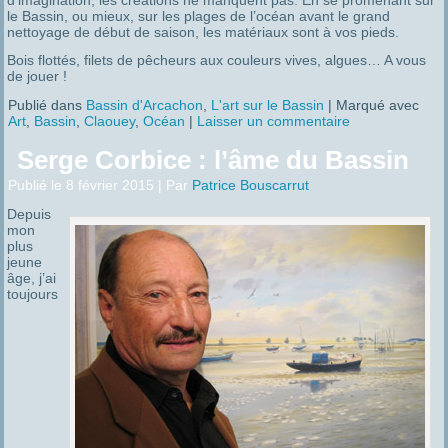
d’imagination, les créations ne manquent pas. En se promenant sur
le Bassin, ou mieux, sur les plages de l’océan avant le grand
nettoyage de début de saison, les matériaux sont à vos pieds.
Bois flottés, filets de pêcheurs aux couleurs vives, algues… A vous
de jouer !
Publié dans
Bassin d'Arcachon
,
L'art sur le Bassin
|
Marqué avec
Art
,
Bassin
,
Claouey
,
Océan
|
Laisser un commentaire
Serge Corbice : l’âme du Bassin
Publié le
8 février 2015
|
Par
Patrice Bouscarrut
Depuis
mon
plus
jeune
âge, j’ai
toujours